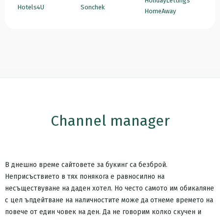
HolidayLettings
Hotels4U
Sonchek
HomeAway
Channel manager
В днешно време сайтовете за букинг са безброй.
Неприсъствието в тях понякога е равносилно на
несъществуване на даден хотел. Но често самото им обикаляне
с цел ъпдейтване на наличностите може да отнеме времето на
повече от един човек на ден. Да не говорим колко скучен и