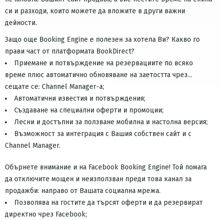
си и разходи, които можете да вложите в други важни
дейности.
Защо още Booking Engine е полезен за хотела Ви? Какво го
прави част от платформата BookDirect?
Приемане и потвърждение на резервациите по всяко
време плюс автоматично обновяване на заетостта чрез...
сещате се: Channel Manager-а;
Автоматични известия и потвърждения;
Създаване на специални оферти и промоции;
Лесни и достъпни за ползване мобилна и настолна версия;
Възможност за интеграция с Вашия собствен сайт и с
Channel Manager.
Обърнете внимание и на Facebook Booking Engine! Той помага
да отключите мощен и неизползван преди това канал за
продажби: направо от Вашата социална мрежа.
Позволява на гостите да търсят оферти и да резервират
директно чрез Facebook;