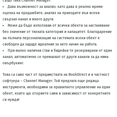
Също така Channel Manager:
Дава възможност за анализ, като дава в реално време
оценка на продажбите, анализ на приходите във всеки
свързан канал и много други.
Може да бъде използвам от всички обекти за настаняване
без значение от тяхната категория и капацитет. Благодарение
на пълната персонализация на системата всеки обект е
свободен да зададе идеалния за него начин на работа.
При малко налични стаи и бидейки те резервирани от един
канал, автоматично се премахват от други канали за да няма
овърбукинг.
Това са само част от предимствата на BookDirect и в частност
софтуера – Channel Manager. Той предлага още редица
инструменти, необходими за правилното управление на един
обект, които ще откриете сами в зависимост от конкретните
си нужди!