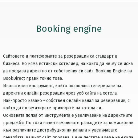
Booking engine
Сайтовете и платформите за резервации са стандарт в
бизнеса. Но няма истински хотелиер, на който да не му се иска
да продава директно от собствения си сайт. Booking Engine на
BookDirect прави точно това.
Иновативен инструмент, който позволява генериране на
директни онлайн резервации чрез уеб сайта на хотела.
Най-просто казано - собствен онлайн канал за резервации, с
който да оптимизирате приходите на хотела си.
Основната полза от инструмента е увеличаване на директните
продажби. По този начин намалявате разходите за комисионни
към различните дистрибуционни канали и увеличавате
печалбата. Вашият сайт продава, а вие пестите време на екипа