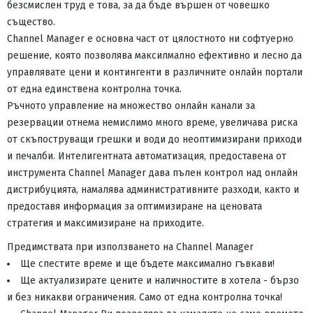
безсмислен труд е това, за да бъде вършен от човешко
същество.
Channel Manager е основна част от цялостното ни софтуерно
решение, която позволява максилмално ефективно и лесно да
управлявате цени и контингенти в различните онлайн портали
от една единствена контролна точка.
Ръчното управление на множество онлайн канали за
резервации отнема немислимо много време, увеличава риска
от скъпоструващи грешки и води до неоптимизирани приходи
и печалби. Интелигентната автоматизация, предоставена от
инструмента Channel Manager дава пълен контрол над онлайн
дистрибуцията, намалява административните разходи, както и
предоставя информация за оптимизиране на ценовата
стратегия и максимизиране на приходите.
Предимствата при използването на Channel Manager
Ще спестите време и ще бъдете максимално гъвкави!
Ще актуализирате цените и наличностите в хотела - бързо
и без никакви ограничения. Само от една контролна точка!