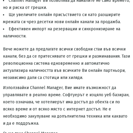
Channel Manager Ви позволява да намалите не само времето,
но и риска от грешки.
Ще увеличите онлайн присъствието си като разширите
мрежата си чрез десетки нови онлайн канали за продажба.
Ефективен импорт на резервации и синхронизиране на
наличности.
Вече можете да предлагате всички свободни стаи във всички
канали, без да се притеснявате от грешки и разминавания. Тази
революционна система едновременно и автоматично
актуализира наличността във всичките Ви онлайн партньори,
независимо дали са стотици или хиляди.
Използвайки Channel Manager, Вие имате възможност да
управлявате в реално време. Софтуерът е изцяло уеб базиран,
което означава, че хотелиерът има достъп до обекта си по
всяко време и от всяко място с интернет достъп. Не е
необходимо закупуване на допълнителна техника или каквато
и да е поддръжка.