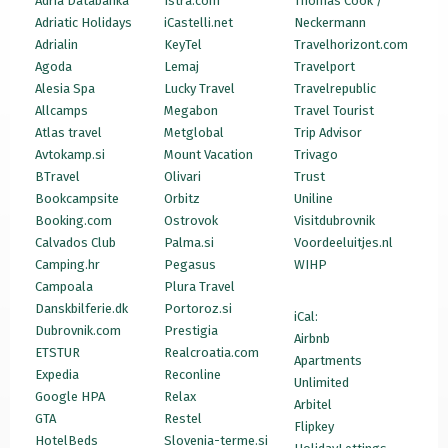
Adria Databanka
Istra.com
Thomas Cook /
Adriatic Holidays
iCastelli.net
Neckermann
Adrialin
KeyTel
Travelhorizont.com
Agoda
Lemaj
Travelport
Alesia Spa
Lucky Travel
Travelrepublic
Allcamps
Megabon
Travel Tourist
Atlas travel
Metglobal
Trip Advisor
Avtokamp.si
Mount Vacation
Trivago
BTravel
Olivari
Trust
Bookcampsite
Orbitz
Uniline
Booking.com
Ostrovok
Visitdubrovnik
Calvados Club
Palma.si
Voordeeluitjes.nl
Camping.hr
Pegasus
WIHP
Campoala
Plura Travel
Danskbilferie.dk
Portoroz.si
iCal:
Dubrovnik.com
Prestigia
Airbnb
ETSTUR
Realcroatia.com
Apartments
Expedia
Reconline
Unlimited
Google HPA
Relax
Arbitel
GTA
Restel
Flipkey
HotelBeds
Slovenia-terme.si