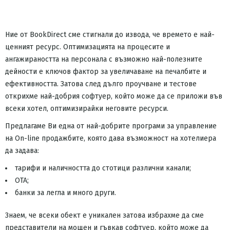
Ние от BookDirect сме стигнали до извода, че времето е най-
ценният ресурс. Оптимизацията на процесите и
ангажираността на персонала с възможно най-полезните
дейности е ключов фактор за увеличаване на печалбите и
ефективността. Затова след дълго проучване и тестове
открихме най-добрия софтуер, който може да се приложи във
всеки хотел, оптимизирайки неговите ресурси.
Предлагаме Ви една от най-добрите програми за управление
на On-line продажбите, която дава възможност на хотелиера
да задава:
тарифи и наличността до стотици различни канали;
ОТА;
банки за легла и много други.
Знаем, че всеки обект е уникален затова избрахме да сме
представители на мощен и гъвкав софтуер, който може да